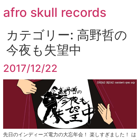
コ
afro skull records
ン
テ
ン
カテゴリー:
高野哲の
ツ
に
今夜も失望中
ス
キ
ッ
2017/12/22
プ
先日のインディーズ電力の大忘年会！ 楽しすぎました！ は