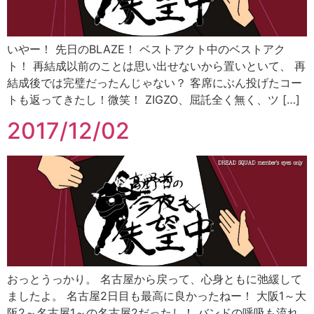
いやー！ 先日のBLAZE！ ベストアクト中のベストアク
ト！ 再結成以前のことは思い出せないから置いといて、 再
結成後では完璧だったんじゃない？ 客席にぶん投げたコー
トも返ってきたし！微笑！ ZIGZO、屈託全く無く、ツ […]
2017/12/02
おっとうっかり。 名古屋から戻って、心身ともに弛緩して
ましたよ。 名古屋2日目も最高に良かったねー！ 大阪1～大
阪2～名古屋1～の名古屋2だったし！ バンドの呼吸も流れ