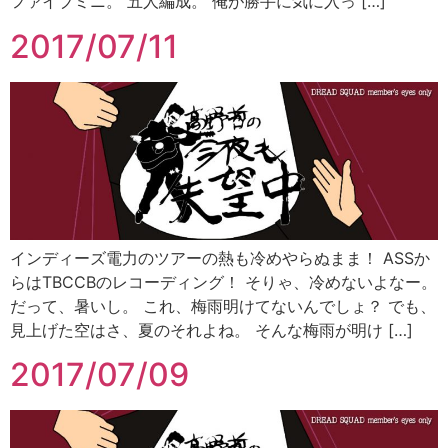
ファイブミニ。 五人編成。 俺が勝手に気に入っ […]
2017/07/11
インディーズ電力のツアーの熱も冷めやらぬまま！ ASSか
らはTBCCBのレコーディング！ そりゃ、冷めないよなー。
だって、暑いし。 これ、梅雨明けてないんでしょ？ でも、
見上げた空はさ、夏のそれよね。 そんな梅雨が明け […]
2017/07/09