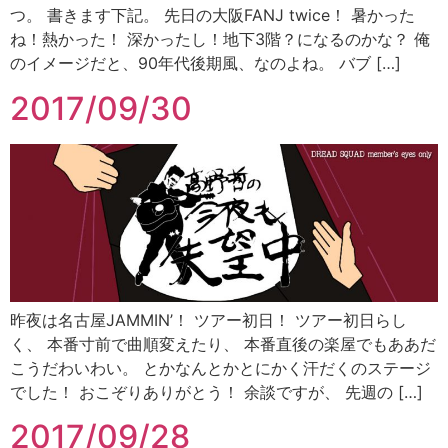
つ。 書きます下記。 先日の大阪FANJ twice！ 暑かった
ね！熱かった！ 深かったし！地下3階？になるのかな？ 俺
のイメージだと、90年代後期風、なのよね。 バブ […]
2017/09/30
昨夜は名古屋JAMMIN’！ ツアー初日！ ツアー初日らし
く、 本番寸前で曲順変えたり、 本番直後の楽屋でもああだ
こうだわいわい。 とかなんとかとにかく汗だくのステージ
でした！ おこぞりありがとう！ 余談ですが、 先週の […]
2017/09/28