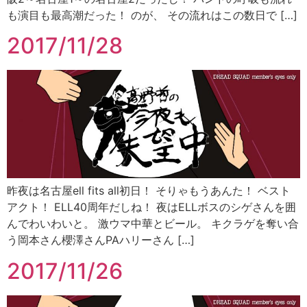
も演目も最高潮だった！ のが、 その流れはこの数日で […]
2017/11/28
昨夜は名古屋ell fits all初日！ そりゃもうあんた！ ベスト
アクト！ ELL40周年だしね！ 夜はELLボスのシゲさんを囲
んでわいわいと。 激ウマ中華とビール。 キクラゲを奪い合
う岡本さん櫻澤さんPAハリーさん […]
2017/11/26