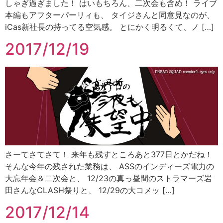
しゃぎ過ぎました！ はいもちろん、二次会も含め！ ライブ
本編もアフターパーリィも、 タイジさんと同意見なのが、
iCas新社長の持ってる空気感。 とにかく明るくて、ノ […]
2017/12/19
さーてさてさて！ 来年も残すところあと377日とかだね！
そんな今年の残された業務は、 ASSのインディーズ電力の
大忘年会＆二次会と、 12/23の真っ昼間のストラマーズ岩
田さんなCLASH祭りと、 12/29の大コメッ […]
2017/12/14