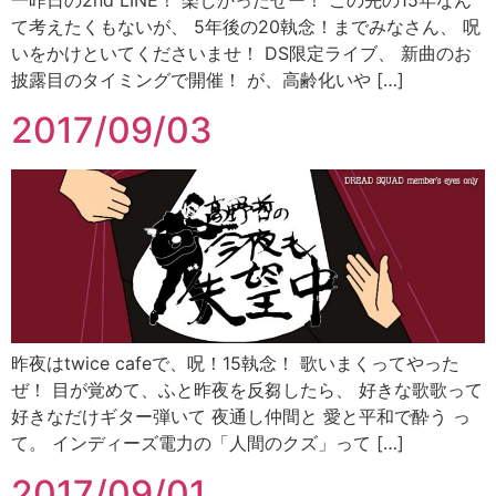
一昨日の2nd LINE！ 楽しかったぜー！ この先の15年なん
て考えたくもないが、 5年後の20執念！までみなさん、 呪
いをかけといてくださいませ！ DS限定ライブ、 新曲のお
披露目のタイミングで開催！ が、高齢化いや […]
2017/09/03
昨夜はtwice cafeで、呪！15執念！ 歌いまくってやった
ぜ！ 目が覚めて、ふと昨夜を反芻したら、 好きな歌歌って
好きなだけギター弾いて 夜通し仲間と 愛と平和で酔う っ
て。 インディーズ電力の「人間のクズ」って […]
2017/09/01