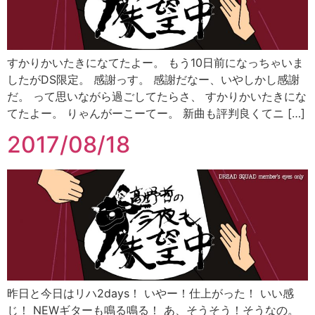
すかりかいたきになてたよー。 もう10日前になっちゃいま
したがDS限定。 感謝っす。 感謝だなー、いやしかし感謝
だ。 って思いながら過ごしてたらさ、 すかりかいたきにな
てたよー。 りゃんがーこーてー。 新曲も評判良くてニ […]
2017/08/18
昨日と今日はリハ2days！ いやー！仕上がった！ いい感
じ！ NEWギターも鳴る鳴る！ あ、そうそう！そうなの。