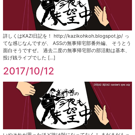
詳しくはKAZI日記を！ http://kazikohkoh.blogspot.jp/ っ
てな感じなんですが、 ASSの無事帰宅部番外編、 そうとう
面白そうですぜ。 過去二度の無事帰宅部の部活動は基本、
投げ銭ライブでした […]
2017/10/12
いやそれが思ったほど抜け殻になってなく！ まだまだもっ