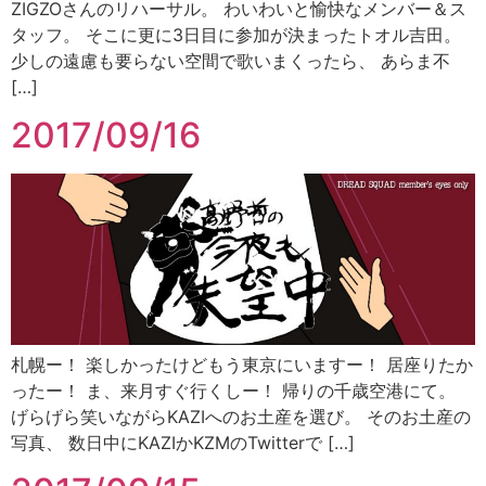
ZIGZOさんのリハーサル。 わいわいと愉快なメンバー＆ス
タッフ。 そこに更に3日目に参加が決まったトオル吉田。
少しの遠慮も要らない空間で歌いまくったら、 あらま不
[…]
2017/09/16
札幌ー！ 楽しかったけどもう東京にいますー！ 居座りたか
ったー！ ま、来月すぐ行くしー！ 帰りの千歳空港にて。
げらげら笑いながらKAZIへのお土産を選び。 そのお土産の
写真、 数日中にKAZIかKZMのTwitterで […]