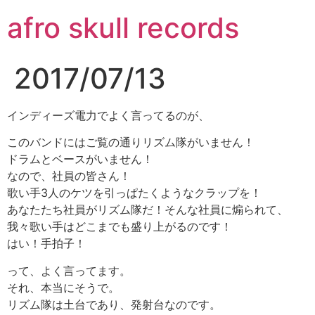
コ
afro skull records
ン
テ
ン
2017/07/13
ツ
に
ス
インディーズ電力でよく言ってるのが、
キ
このバンドにはご覧の通りリズム隊がいません！
ッ
ドラムとベースがいません！
プ
なので、社員の皆さん！
歌い手3人のケツを引っぱたくようなクラップを！
あなたたち社員がリズム隊だ！そんな社員に煽られて、
我々歌い手はどこまでも盛り上がるのです！
はい！手拍子！
って、よく言ってます。
それ、本当にそうで。
リズム隊は土台であり、発射台なのです。