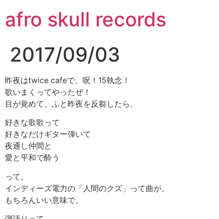
コ
afro skull records
ン
テ
ン
2017/09/03
ツ
に
ス
昨夜はtwice cafeで、呪！15執念！
キ
歌いまくってやったぜ！
ッ
目が覚めて、ふと昨夜を反芻したら、
プ
好きな歌歌って
好きなだけギター弾いて
夜通し仲間と
愛と平和で酔う
って。
インディーズ電力の「人間のクズ」って曲が。
もちろんいい意味で。
弾語りって、