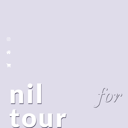
nil
for
tour