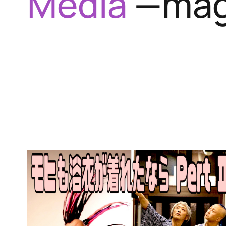
Media
—maga