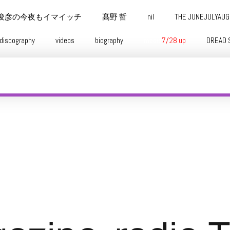
俊彦の今夜もイマイッチ
髙野 哲
nil
THE JUNEJULYAU
discography
videos
biography
media
7/28 up
DREAD 