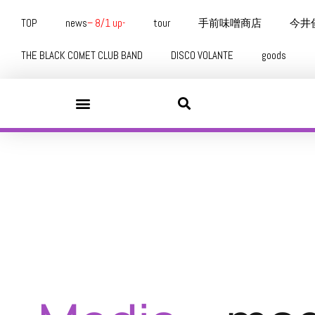
TOP
news
– 8/1 up-
tour
手前味噌商店
今井
THE BLACK COMET CLUB BAND
DISCO VOLANTE
goods