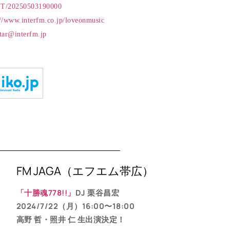
/INT/20250503190000
://www.interfm.co.jp/loveonmusic
tar@interfm.jp
FM JAGA（エフエム帯広）
「十勝魂778!!」
DJ 栗谷昌宏
2024/7/22（月）16:00〜18:00
高野 哲・照井 仁 生出演決定！