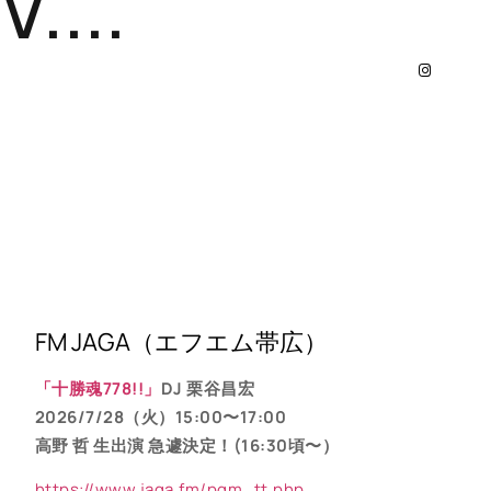
....
FM JAGA（エフエム帯広）
「十勝魂778!!」
DJ 栗谷昌宏
2026/7/28（火）15:00〜17:00
高野 哲 生出演 急遽決定！(16:30頃〜）
https://www.jaga.fm/pgm_tt.php