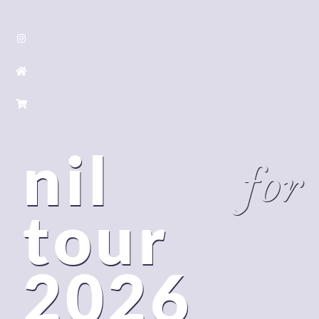
nil
for
tour
2026