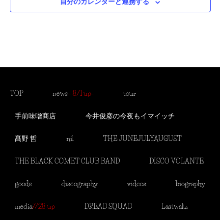
自分のカレンダーと連携する
TOP
news
– 8/1 up-
tour
手前味噌商店
今井俊彦の今夜もイマイッチ
髙野 哲
nil
THE JUNEJULYAUGUST
THE BLACK COMET CLUB BAND
DISCO VOLANTE
goods
discography
videos
biography
media
7/28 up
DREAD SQUAD
Lastwaltz