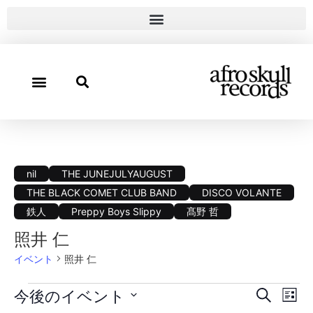
nil
THE JUNEJULYAUGUST
THE BLACK COMET CLUB BAND
DISCO VOLANTE
鉄人
Preppy Boys Slippy
髙野 哲
照井 仁
イベント
照井 仁
イ
イ
今後のイベント
検索
リス
日