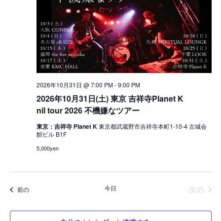
2026年10月31日 @ 7:00 PM
-
9:00 PM
2026年10月31日(土) 東京 吉祥寺Planet K
nil tour 2026 不機嫌なツアー
東京：吉祥寺 Planet K
東京都武蔵野市吉祥寺本町1-10-4 古城会
館ビル B1F
5,000yen
イベ
今日
次の
イベント
前の