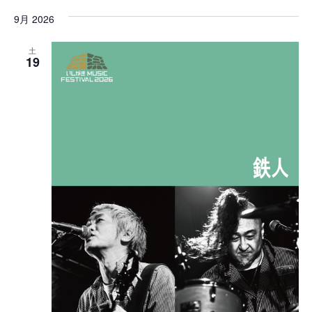
ベ
ベ
付
9月 2026
を
ン
ン
選
択
ト
土
ト
19
ビ
を
ュ
検
ー
索
ナ
ビ
し
ゲ
て
ー
ナ
シ
ビ
ョ
ゲ
ン
ー