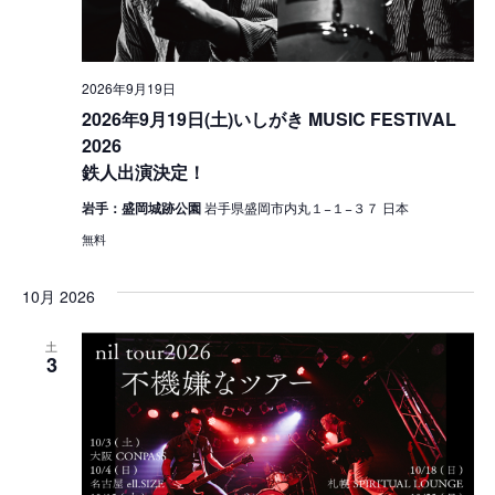
シ
ョ
2026年9月19日
ン
2026年9月19日(土)いしがき MUSIC FESTIVAL
を
2026
鉄人出演決定！
表
岩手：盛岡城跡公園
岩手県盛岡市内丸１−１−３７ 日本
示
無料
10月 2026
土
3