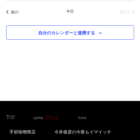
ベ
ベ
付
を
ン
イベ
今日
次の
イベント
前の
ン
選
択
ト
ト
ビ
自分のカレンダーと連携する
を
ュ
検
ー
索
ナ
ビ
し
ゲ
て
ー
ナ
シ
ビ
ョ
TOP
news
– 8/1 up-
tour
ゲ
ン
ー
手前味噌商店
今井俊彦の今夜もイマイッチ