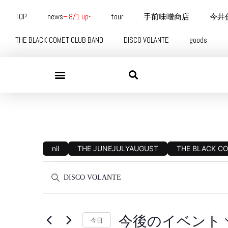
TOP
news
– 8/1 up-
tour
手前味噌商店
今井
THE BLACK COMET CLUB BAND
DISCO VOLANTE
goods
nil
THE JUNEJULYAUGUST
THE BLACK C
イ
キ
ー
ベ
ワ
ー
ド
ン
を
今後のイベント
入
今日