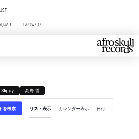
GUST
SQUAD
Lastwaltz
 Slippy
髙野 哲
イ
トを検索
リスト表示
カレンダー表示
日付
ベ
ン
ト