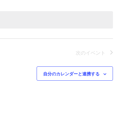
ビ
ュ
ー
ナ
ビ
次の
イベント
ゲ
ー
自分のカレンダーと連携する
シ
ョ
ン