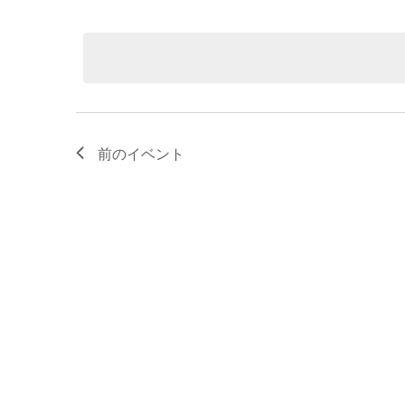
ト
力
日
し
付
を
て
を
く
選
だ
検
択
さ
い。
索
キ
ー
し
ワ
ー
前の
イベント
ド
て
で
イ
ナ
ベ
ン
ト
ビ
を
検
ゲ
索
し
ー
ま
す。
シ
ョ