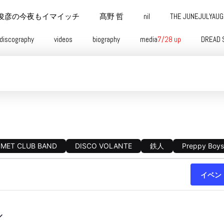
俊彦の今夜もイマイッチ
髙野 哲
nil
THE JUNEJULYAU
discography
videos
biography
media
7/28 up
DREAD 
OMET CLUB BAND
DISCO VOLANTE
鉄人
Preppy Boys
イベン