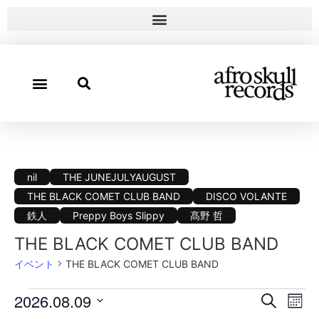
nil
THE JUNEJULYAUGUST
THE BLACK COMET CLUB BAND
DISCO VOLANTE
鉄人
Preppy Boys Slippy
髙野 哲
THE BLACK COMET CLUB BAND
イベント
THE BLACK COMET CLUB BAND
イ
イ
2026.08.09
検索
カレ
日