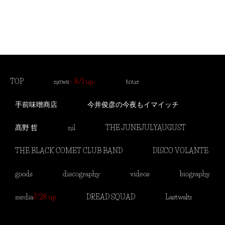
シ
ョ
ン
を
TOP
news
– 8/1 up-
tour
表
示
手前味噌商店
今井俊彦の今夜もイマイッチ
髙野 哲
nil
THE JUNEJULYAUGUST
THE BLACK COMET CLUB BAND
DISCO VOLANTE
goods
discography
videos
biography
media
7/28 up
DREAD SQUAD
Lastwaltz