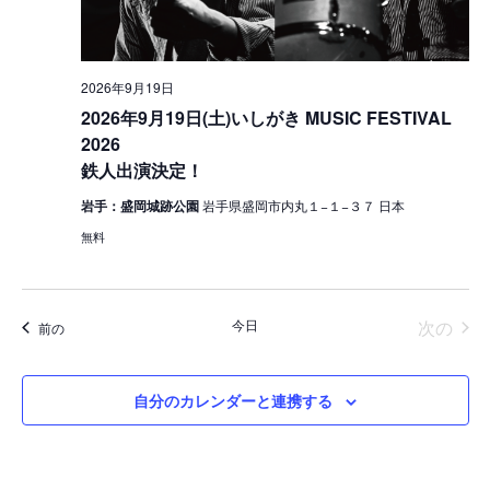
シ
ョ
2026年9月19日
ン
2026年9月19日(土)いしがき MUSIC FESTIVAL
を
2026
鉄人出演決定！
表
岩手：盛岡城跡公園
岩手県盛岡市内丸１−１−３７ 日本
示
無料
イベ
今日
次の
イベント
前の
自分のカレンダーと連携する