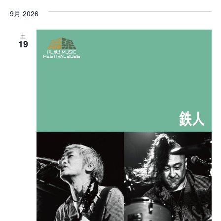
ベ
ベ
付
9月 2026
を
ン
ン
選
択
ト
土
ト
19
ビ
を
ュ
検
ー
索
ナ
ビ
し
ゲ
て
ー
ナ
シ
ビ
ョ
ゲ
ン
ー