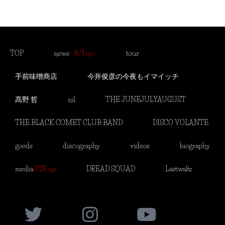
TOP
news
– 8/1 up-
tour
手前味噌商店
今井俊彦の今夜もイマイッチ
髙野 哲
nil
THE JUNEJULYAUGUST
THE BLACK COMET CLUB BAND
DISCO VOLANTE
goods
discography
videos
biography
media
7/28 up
DREAD SQUAD
Lastwaltz