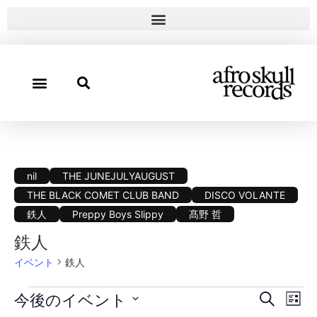
nil
THE JUNEJULYAUGUST
THE BLACK COMET CLUB BAND
DISCO VOLANTE
鉄人
Preppy Boys Slippy
髙野 哲
鉄人
イベント
鉄人
イ
イ
今後のイベント
検索
リス
日