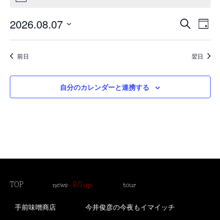
イ
イ
2026.08.07
検索
日付
日
ベ
ベ
付
を
ン
前日
翌日
ン
選
択
ト
ト
ビ
自分のカレンダーと連携する
を
ュ
検
ー
索
ナ
ビ
し
ゲ
て
ー
TOP
news
– 8/1 up-
tour
ナ
シ
ビ
手前味噌商店
今井俊彦の今夜もイマイッチ
ョ