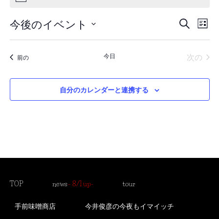
イ
イ
今後のイベント
検索
リス
日
ベ
ベ
付
を
ン
イベ
今日
次の
イベント
前の
ン
選
択
ト
ト
ビ
自分のカレンダーと連携する
を
ュ
検
ー
索
ナ
ビ
し
ゲ
て
ー
TOP
news
– 8/1 up-
tour
ナ
シ
ビ
手前味噌商店
今井俊彦の今夜もイマイッチ
ョ