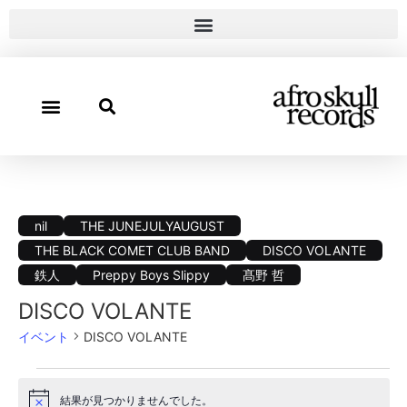
nil
THE JUNEJULYAUGUST
THE BLACK COMET CLUB BAND
DISCO VOLANTE
鉄人
Preppy Boys Slippy
髙野 哲
DISCO VOLANTE
イベント
DISCO VOLANTE
結果が見つかりませんでした。
Notice