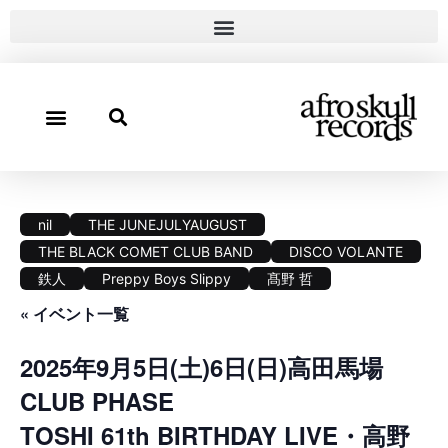
nil
THE JUNEJULYAUGUST
THE BLACK COMET CLUB BAND
DISCO VOLANTE
鉄人
Preppy Boys Slippy
髙野 哲
« イベント一覧
2025年9月5日(土)6日(日)高田馬場
CLUB PHASE
TOSHI 61th BIRTHDAY LIVE・高野