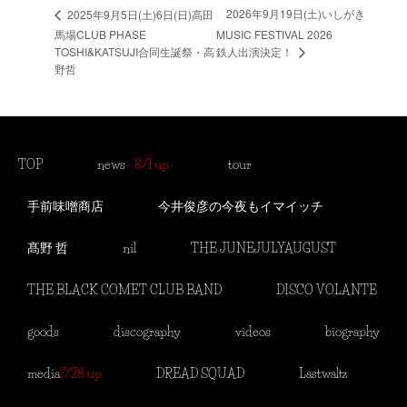
2026年9月19日(土)いしがき
2025年9月5日(土)6日(日)高田
馬場CLUB PHASE
MUSIC FESTIVAL 2026
鉄人出演決定！
TOSHI&KATSUJI合同生誕祭・高
野哲
TOP
news
– 8/1 up-
tour
手前味噌商店
今井俊彦の今夜もイマイッチ
髙野 哲
nil
THE JUNEJULYAUGUST
THE BLACK COMET CLUB BAND
DISCO VOLANTE
goods
discography
videos
biography
media
7/28 up
DREAD SQUAD
Lastwaltz