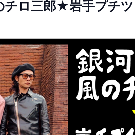
チロ三郎★岩手プチツア