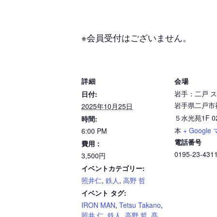
※会員受付はございません。
詳細
会場
岩手：二戸 スナ
日付:
岩手県二戸市
2025年10月25日
５水光苑1F
0
時間:
本
+ Google
6:00 PM
電話番号
費用：
0195-23-431
3,500円
イベントカテゴリー:
照井仁
,
鉄人
,
高野 哲
イベント タグ:
IRON MAN
,
Tetsu Takano
,
照井 仁
,
鉄人
,
高野 哲
,
髙