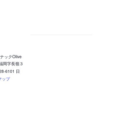
ックOlive
福岡字長嶺３
28-6101
日
 マップ
1