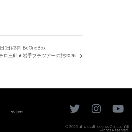
日(日)盛岡 BeOneBox
チロ三郎★岩手プチツアーの旅2025
videos
© 2023 afro skull records Co., Ltd. All
Rights Reserved.