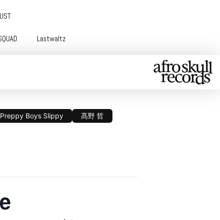
GUST
SQUAD
Lastwaltz
Preppy Boys Slippy
髙野 哲
e