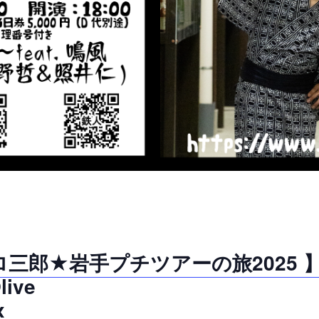
三郎★岩手プチツアーの旅2025 
ive
x