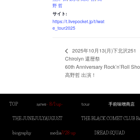
野 哲
サイト:
https://t.livepocket.jp/t/iwat
e_tour2025
2025年10月13(月)下北沢251
Chirolyn 還暦祭
60th Anniversary Rock’n’Roll Sh
高野哲 出演！
TOP
news
– 8/1 up-
tour
手前味噌商店
THE JUNEJULYAUGUST
THE BLACK COMET CLUB 
biography
media
7/28 up
DREAD SQUAD