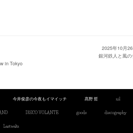
2025年10月26
銀河鉄人と風の
ow in Tokyo
今井俊彦の今夜もイマイッチ
髙野 哲
nil
BAND
DISCO VOLANTE
goods
discography
Lastwaltz