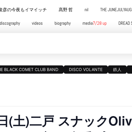
俊彦の今夜もイマイッチ
髙野 哲
nil
THE JUNEJULYAU
discography
videos
biography
media
7/28 up
DREAD 
HE BLACK COMET CLUB BAND
DISCO VOLANTE
鉄人
5日(土)二戸 スナックOliv