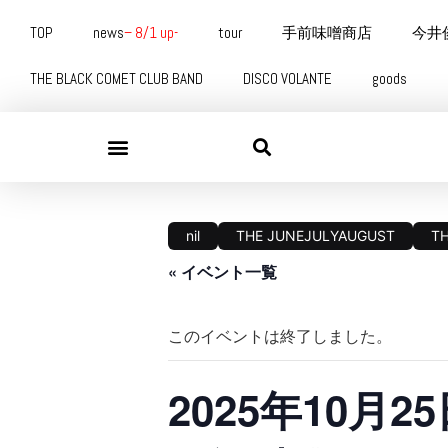
TOP
news
– 8/1 up-
tour
手前味噌商店
今井
THE BLACK COMET CLUB BAND
DISCO VOLANTE
goods
nil
THE JUNEJULYAUGUST
T
« イベント一覧
このイベントは終了しました。
2025年10月2