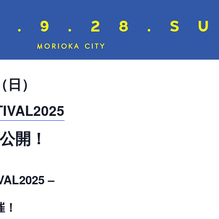
（日）
IVAL2025
ト公開！
AL2025 –
催！