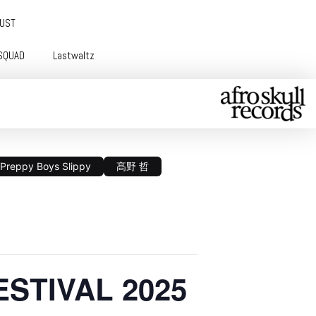
GUST
SQUAD
Lastwaltz
Preppy Boys Slippy
髙野 哲
TIVAL 2025