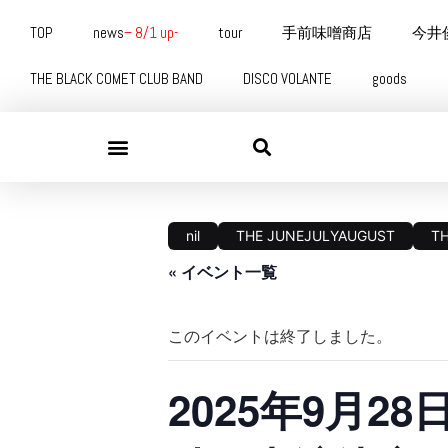
TOP
news
– 8/1 up-
tour
手前味噌商店
今井
THE BLACK COMET CLUB BAND
DISCO VOLANTE
goods
nil
THE JUNEJULYAUGUST
T
« イベント一覧
このイベントは終了しました。
2025年9月28日