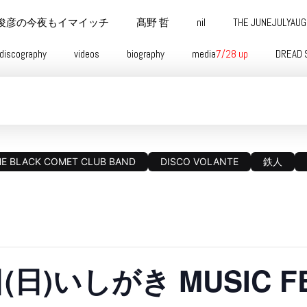
俊彦の今夜もイマイッチ
髙野 哲
nil
THE JUNEJULYAU
discography
videos
biography
media
7/28 up
DREAD 
HE BLACK COMET CLUB BAND
DISCO VOLANTE
鉄人
(日)いしがき MUSIC FES