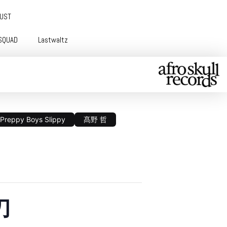
GUST
SQUAD
Lastwaltz
Preppy Boys Slippy
髙野 哲
刀