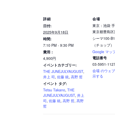
詳細
会場
東京：池袋 
日付:
東京都豊島区池
2025年9月18日
シーマ100-B
時間:
（チョップ）
7:10 PM - 9:30 PM
Google マッ
費用：
電話番号
4,900円
03-5951-112
イベントカテゴリー:
会場 のウェ
THE JUNEJULYAUGUST
,
示する
井上 司
,
佐藤 統
,
高野 哲
イベント タグ:
Tetsu Takano
,
THE
JUNEJULYAUGUST
,
井上
司
,
佐藤 統
,
高野 哲
,
髙野
哲