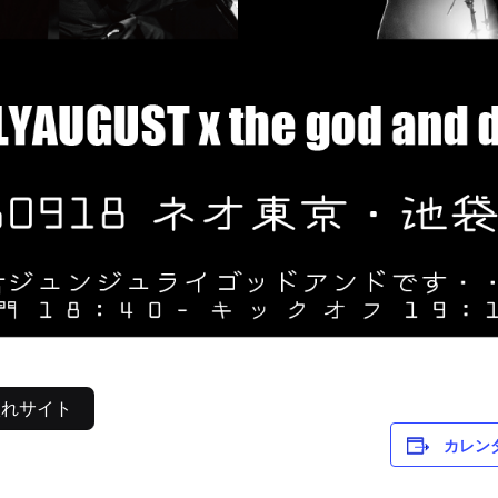
れサイト
カレン