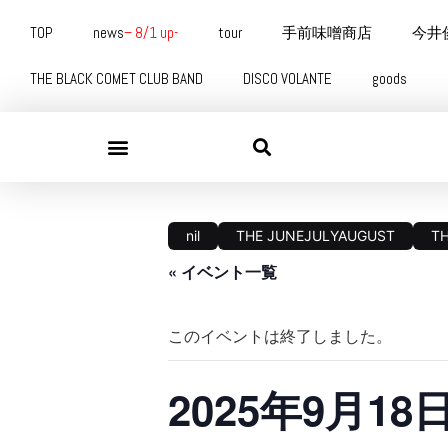
TOP
news
– 8/1 up-
tour
手前味噌商店
今井
THE BLACK COMET CLUB BAND
DISCO VOLANTE
goods
nil
THE JUNEJULYAUGUST
T
« イベント一覧
このイベントは終了しました。
2025年9月1