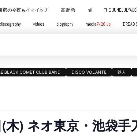
俊彦の今夜もイマイッチ
髙野 哲
nil
THE JUNEJULYAU
discography
videos
biography
media
7/28 up
DREAD 
HE BLACK COMET CLUB BAND
DISCO VOLANTE
鉄人
8日(木) ネオ東京・池袋手