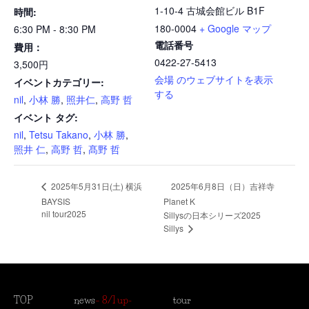
1-10-4 古城会館ビル B1F
時間:
180-0004
+ Google マップ
6:30 PM - 8:30 PM
電話番号
費用：
0422-27-5413
3,500円
会場 のウェブサイトを表示
イベントカテゴリー:
する
nil
,
小林 勝
,
照井仁
,
高野 哲
イベント タグ:
nil
,
Tetsu Takano
,
小林 勝
,
照井 仁
,
高野 哲
,
髙野 哲
2025年6月8日（日）吉祥寺
2025年5月31日(土) 横浜
BAYSIS
Planet K
nil tour2025
Sillysの日本シリーズ2025
Sillys
TOP
news
– 8/1 up-
tour