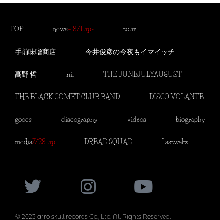
TOP
news
– 8/1 up-
tour
手前味噌商店
今井俊彦の今夜もイマイッチ
髙野 哲
nil
THE JUNEJULYAUGUST
THE BLACK COMET CLUB BAND
DISCO VOLANTE
goods
discography
videos
biography
media
7/28 up
DREAD SQUAD
Lastwaltz
© 2023 afro skull records Co., Ltd. All Rights Reserved.