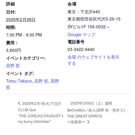
詳細
会場
東京：下北沢440
日付:
東京都世田谷区代沢5-29-15
2025年2月28日
SYビル1F
155-0032
+
時間:
Google マップ
7:30 PM - 9:30 PM
電話番号
費用：
03-3422-9440
3,800円
会場 のウェブサイトを表示
イベントカテゴリー:
する
高野 哲
イベント タグ:
Tetsu Takano
,
高野 哲
,
髙野
哲
2025年3月8日（土）盛岡
2025年2月18(火)下北沢
CLUB Que
BeOneBox／鉄人(髙野 哲・照井 仁)
“THE JUNEJULYAUGUST x
THE GREAT SPIRITS
my funny hitchhiker”
〜前夜祭〜