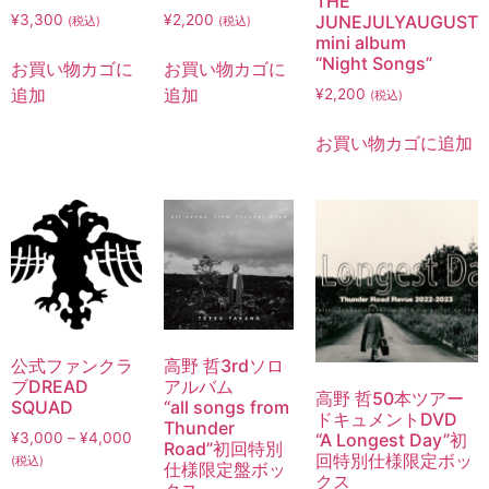
THE
JUNEJULYAUGUST
¥
3,300
¥
2,200
(税込)
(税込)
mini album
“Night Songs”
お買い物カゴに
お買い物カゴに
追加
追加
¥
2,200
(税込)
お買い物カゴに追加
公式ファンクラ
高野 哲3rdソロ
ブDREAD
アルバム
高野 哲50本ツアー
SQUAD
“all songs from
ドキュメントDVD
Thunder
“A Longest Day”初
¥
3,000
–
¥
4,000
Road”初回特別
回特別仕様限定ボッ
(税込)
仕様限定盤ボッ
クス