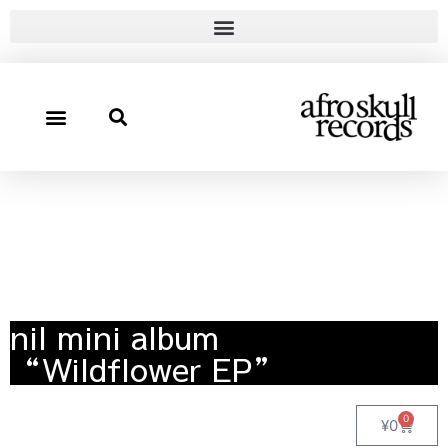
nil mini album
“Wildflower EP”
0
¥
0