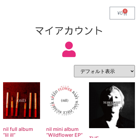
0
¥
0
マイアカウント
nil full album
nil mini album
“lil ill”
“Wildflower EP”