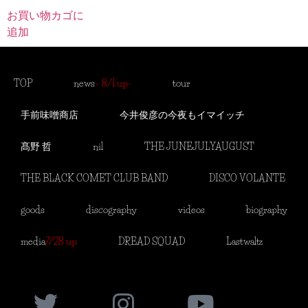
お買い物カゴに
追加
TOP
news
– 8/1 up-
tour
手前味噌商店
今井俊彦の今夜もイマイッチ
髙野 哲
nil
THE JUNEJULYAUGUST
THE BLACK COMET CLUB BAND
DISCO VOLANTE
goods
discography
videos
biography
media
7/28 up
DREAD SQUAD
Lastwaltz