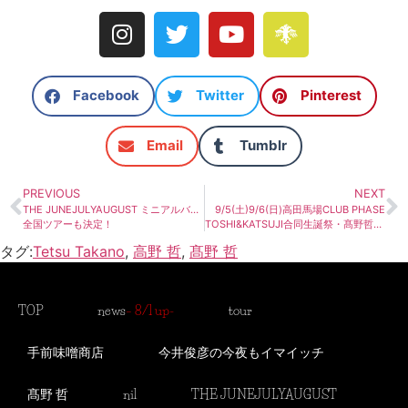
Facebook
Twitter
Pinterest
Email
Tumblr
PREVIOUS
NEXT
THE JUNEJULYAUGUST ミニアルバムリリース！
9/5(土)9/6(日)高田馬場CLUB PHASE
全国ツアーも決定！
TOSHI&KATSUJI合同生誕祭・髙野哲出演決定！
タグ:
Tetsu Takano
,
高野 哲
,
髙野 哲
TOP
news
– 8/1 up-
tour
手前味噌商店
今井俊彦の今夜もイマイッチ
髙野 哲
nil
THE JUNEJULYAUGUST