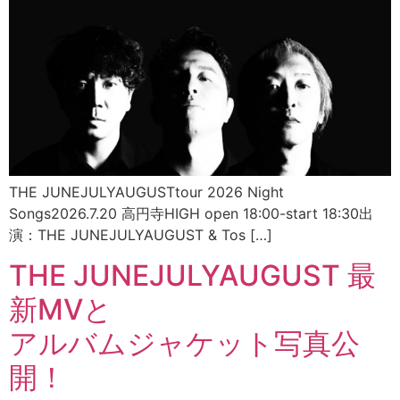
THE JUNEJULYAUGUSTtour 2026 Night
Songs2026.7.20 高円寺HIGH open 18:00-start 18:30出
演：THE JUNEJULYAUGUST & Tos […]
THE JUNEJULYAUGUST 最
新MVと
アルバムジャケット写真公
開！