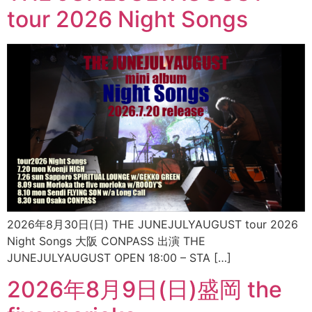
tour 2026 Night Songs
2026年8月30日(日) THE JUNEJULYAUGUST tour 2026
Night Songs 大阪 CONPASS 出演 THE
JUNEJULYAUGUST OPEN 18:00 – STA […]
2026年8月9日(日)盛岡 the