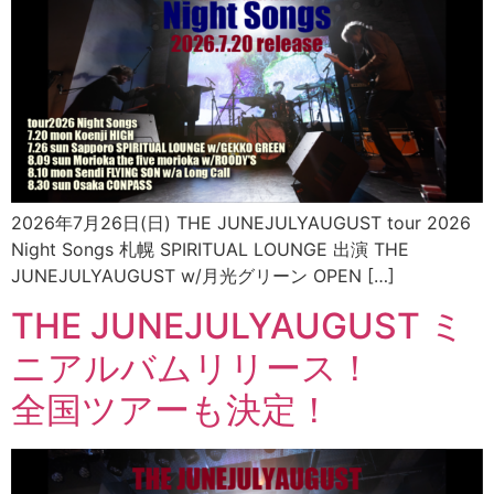
2026年7月26日(日) THE JUNEJULYAUGUST tour 2026
Night Songs 札幌 SPIRITUAL LOUNGE 出演 THE
JUNEJULYAUGUST w/月光グリーン OPEN […]
THE JUNEJULYAUGUST ミ
ニアルバムリリース！
全国ツアーも決定！