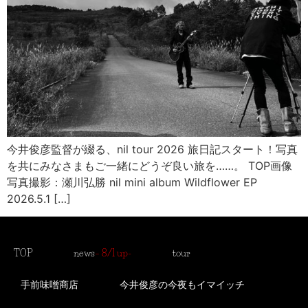
今井俊彦監督が綴る、nil tour 2026 旅日記スタート！写真
を共にみなさまもご一緒にどうぞ良い旅を……。 TOP画像
写真撮影：瀬川弘勝 nil mini album Wildflower EP
2026.5.1 […]
TOP
news
– 8/1 up-
tour
手前味噌商店
今井俊彦の今夜もイマイッチ