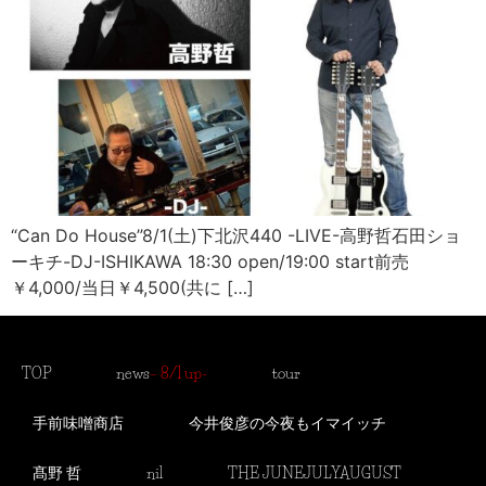
“Can Do House”8/1(土)下北沢440 -LIVE-高野哲石田ショ
ーキチ-DJ-ISHIKAWA 18:30 open/19:00 start前売
￥4,000/当日￥4,500(共に […]
TOP
news
– 8/1 up-
tour
手前味噌商店
今井俊彦の今夜もイマイッチ
髙野 哲
nil
THE JUNEJULYAUGUST