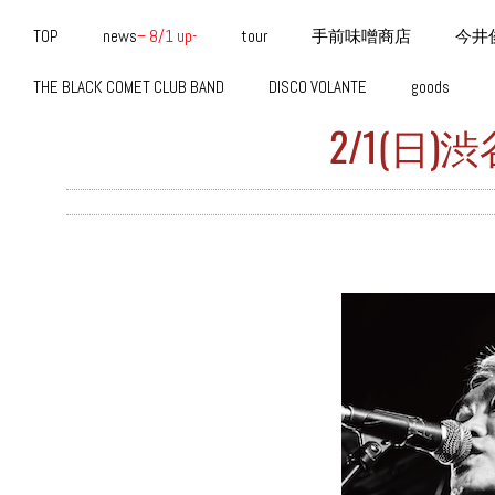
TOP
news
– 8/1 up-
tour
手前味噌商店
今井
THE BLACK COMET CLUB BAND
DISCO VOLANTE
goods
2/1(日