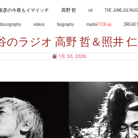
俊彦の今夜もイマイッチ
髙野 哲
nil
THE JUNEJULYAU
discography
videos
biography
media
7/28 up
DREAD 
)渋谷のラジオ 高野 哲＆照井 
1月 30, 2026