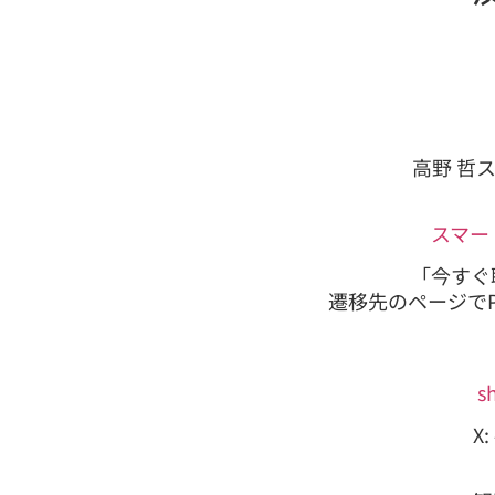
高野 哲
スマー
「今すぐ
遷移先のページでP
s
X