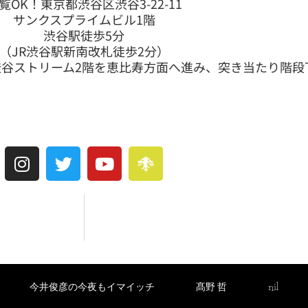
覧OK！東京都渋谷区渋谷3-22-11
サンクスプライムビル1階
渋谷駅徒歩5分
（JR渋谷駅新南改札徒歩2分）
渋谷ストリーム2階を恵比寿方面へ進み、突き当たり階段
今井俊彦の今夜もイマイッチ
髙野 哲
nil