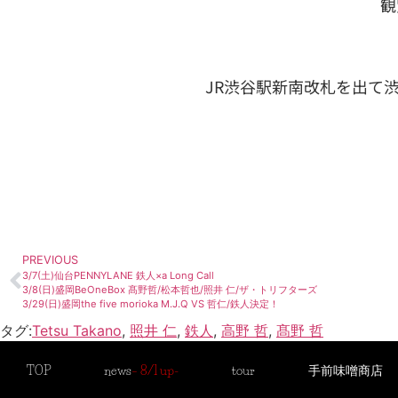
観
JR渋谷駅新南改札を出て
PREVIOUS
3/7(土)仙台PENNYLANE 鉄人×a Long Call
3/8(日)盛岡BeOneBox 髙野哲/松本哲也/照井 仁/ザ・トリフターズ
3/29(日)盛岡the five morioka M.J.Q VS 哲仁/鉄人決定！
タグ:
Tetsu Takano
,
照井 仁
,
鉄人
,
高野 哲
,
髙野 哲
TOP
news
– 8/1 up-
tour
手前味噌商店