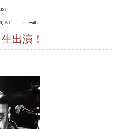
GUST
SQUAD
Lastwaltz
仁 生出演！