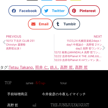
Facebook
Twitter
Pinterest
Email
Tumblr
PREVIOUS
NEXT
10/13 下北沢 CLUB 251
11/23,24 札幌音楽処2days！
Chirolyn 還暦祭
day1 中尾諭介・高野哲 2マン
高野哲出演！
day2 高野 哲ワンマン
12/12 南青山MANDALA 高野 哲ワンマン
12/22 吉祥寺Planet K THE JUNEJULYAUGUSTワンマン
12/23 吉祥寺Planet K nilワンマン 決定！
タグ:
Tetsu Takano
,
照井 仁
,
鉄人
,
高野 哲
,
髙野 哲
TOP
news
– 8/1 up-
tour
手前味噌商店
今井俊彦の今夜もイマイッチ
髙野 哲
nil
THE JUNEJULYAUGUST