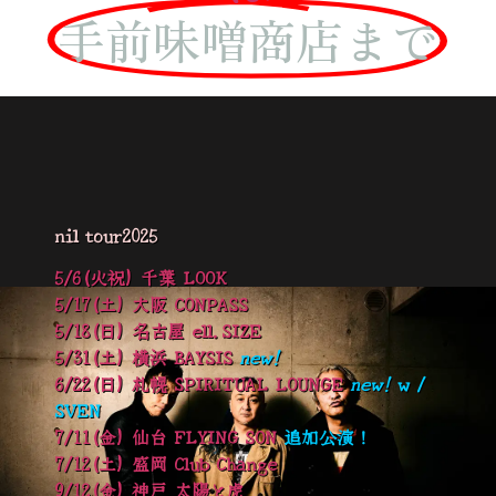
手前味噌商店まで
nil tour2025
5/6(火祝) 千葉 LOOK
5/17(土) 大阪 CONPASS
5/18(日) 名古屋 ell.SIZE
5/31(土) 横浜 BAYSIS
new!
6/22(日) 札幌 SPIRITUAL LOUNGE
new!
w /
SVEN
7/11(
金
) 仙台 FLYING SON
追加公演！
7/12(土) 盛岡 Club Change
9/12(金) 神戸 太陽と虎