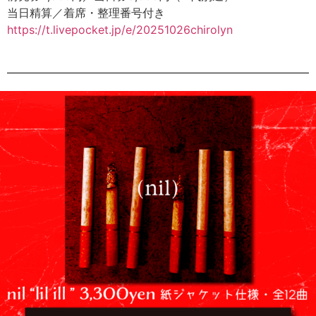
当日精算／着席・整理番号付き
https://t.livepocket.jp/e/20251026chirolyn