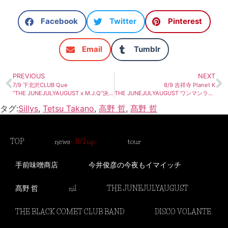
Facebook
Twitter
Pinterest
Email
Tumblr
PREVIOUS
NEXT
7/9 下北沢CLUB Que
8/9 吉祥寺 Planet K
“THE JUNEJULYAUGUST x M.J.Q”決定！
THE JUNEJULYAUGUST ワンマンライブ決定！
タグ:
Sillys
,
Tetsu Takano
,
高野 哲
,
髙野 哲
TOP
news
– 8/1 up-
tour
手前味噌商店
今井俊彦の今夜もイマイッチ
髙野 哲
nil
THE JUNEJULYAUGUST
THE BLACK COMET CLUB BAND
DISCO VOLANTE