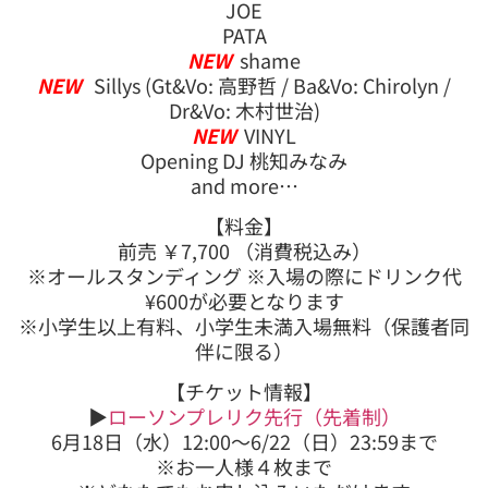
JOE
PATA
NEW
shame
NEW
Sillys (Gt&Vo: 高野哲 / Ba&Vo: Chirolyn /
Dr&Vo: 木村世治)
NEW
VINYL
Opening DJ 桃知みなみ
and more…
【料金】
前売 ￥7,700 （消費税込み）
※オールスタンディング ※入場の際にドリンク代
¥600が必要となります
※小学生以上有料、小学生未満入場無料（保護者同
伴に限る）
【チケット情報】
▶︎
ローソンプレリク先行（先着制）
6月18日（水）12:00〜6/22（日）23:59まで
※お一人様４枚まで