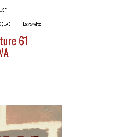
GUST
SQUAD
Lastwaltz
re 61
WA