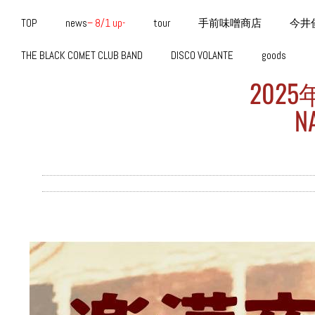
TOP
news
– 8/1 up-
tour
手前味噌商店
今井
THE BLACK COMET CLUB BAND
DISCO VOLANTE
goods
2025
N