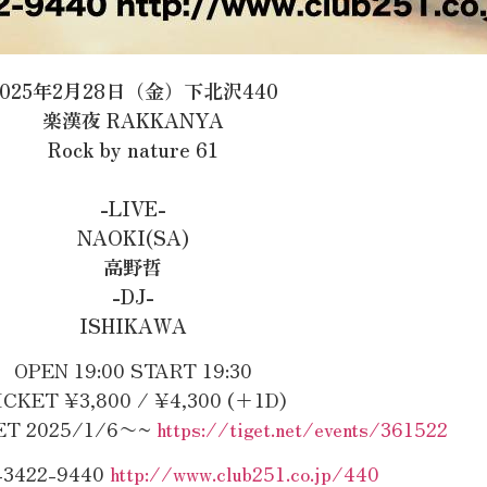
2025年2月28日（金）下北沢440
楽漢夜 RAKKANYA
Rock by nature 61
-LIVE-
NAOKI(SA)
高野哲
-DJ-
ISHIKAWA
OPEN 19:00 START 19:30
ICKET ¥3,800 / ¥4,300 (+1D)
 2025/1/6〜~
https://tiget.net/events/361522
3-3422-9440
http://www.club251.co.jp/440