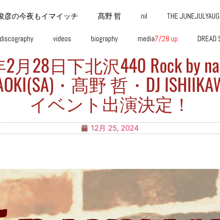
俊彦の今夜もイマイッチ
髙野 哲
nil
THE JUNEJULYAU
discography
videos
biography
media
7/28 up
DREAD 
年2月28日下北沢440 Rock by natu
AOKI(SA)・髙野 哲・DJ ISHIIKA
イベント出演決定！
12月 25, 2024