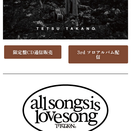
限定盤CD通信販売
3rd ソロアルバム配
信