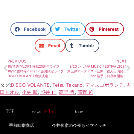
Facebook
Twitter
Pinterest
Email
Tumblr
PREVIOUS
NEXT
10/11 新宿LOFT 移転25周年ライブ
9/23 いしがきMUSIC FESTIVAL2024
10/12 吉祥寺Planet K 会員限定ライブ
第三弾アーティスト公開！鉄人出演発表！
DISCO VOLANTE出演決定！
9/22 勝手に前夜祭開催！
タグ:
DISCO VOLANTE
,
Tetsu Takano
,
ディスコボランテ
,
吉
田トオル
,
小林 勝
,
照井 仁
,
高野 哲
,
髙野 哲
TOP
news
– 8/1 up-
tour
手前味噌商店
今井俊彦の今夜もイマイッチ