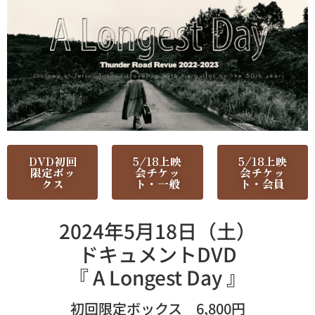
DVD初回
5/18上映
5/18上映
限定ボッ
会チケッ
会チケッ
クス
ト・一般
ト・会員
2024年5月18日（土）
ドキュメントDVD
『 A Longest Day 』
初回限定ボックス 6,800円