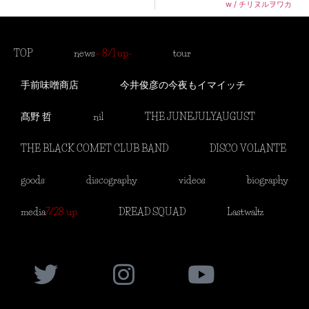
w / チリヌルヲワカ
TOP
news
– 8/1 up-
tour
手前味噌商店
今井俊彦の今夜もイマイッチ
髙野 哲
nil
THE JUNEJULYAUGUST
THE BLACK COMET CLUB BAND
DISCO VOLANTE
goods
discography
videos
biography
media
7/28 up
DREAD SQUAD
Lastwaltz