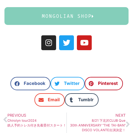
MONGOLIAN SHOP
Facebook
Twitter
Pinterest
Email
Tumblr
PREVIOUS
NEXT
Chirolyn tour2024
8/21 下北沢CLUB Que
鉄人予約トレカ付き先着受付スタート！
30th ANNIVERSARY “THE TAI-BAN”
DISCO VOLANTE出演決定！