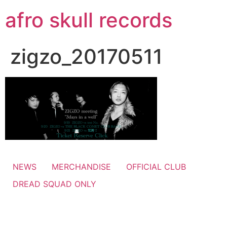
コ
afro skull records
ン
テ
ン
zigzo_20170511
ツ
に
ス
キ
ッ
プ
NEWS
MERCHANDISE
OFFICIAL CLUB
DREAD SQUAD ONLY