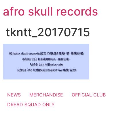
コ
afro skull records
ン
テ
ン
tkntt_20170715
ツ
に
ス
キ
ッ
プ
NEWS
MERCHANDISE
OFFICIAL CLUB
DREAD SQUAD ONLY