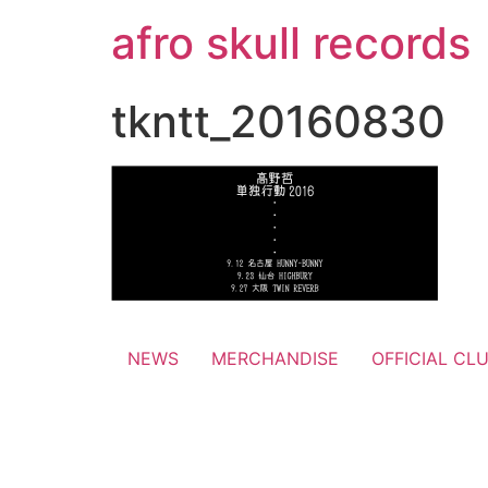
コ
afro skull records
ン
テ
ン
tkntt_20160830
ツ
に
ス
キ
ッ
プ
NEWS
MERCHANDISE
OFFICIAL CL