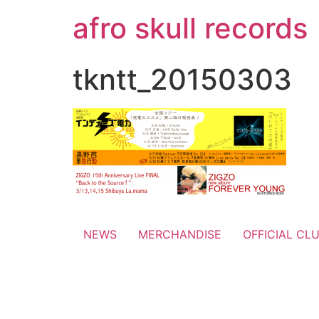
コ
afro skull records
ン
テ
ン
tkntt_20150303
ツ
に
ス
キ
ッ
プ
NEWS
MERCHANDISE
OFFICIAL CL