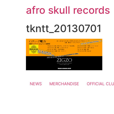
コ
afro skull records
ン
テ
ン
tkntt_20130701
ツ
に
ス
キ
ッ
プ
NEWS
MERCHANDISE
OFFICIAL CL