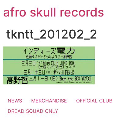
コ
afro skull records
ン
テ
ン
tkntt_201202_2
ツ
に
ス
キ
ッ
プ
NEWS
MERCHANDISE
OFFICIAL CLUB
DREAD SQUAD ONLY