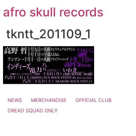
コ
afro skull records
ン
テ
ン
tkntt_201109_1
ツ
に
ス
キ
ッ
プ
NEWS
MERCHANDISE
OFFICIAL CLUB
DREAD SQUAD ONLY