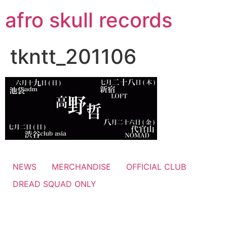
コ
afro skull records
ン
テ
ン
tkntt_201106
ツ
に
ス
キ
ッ
プ
NEWS
MERCHANDISE
OFFICIAL CLUB
DREAD SQUAD ONLY