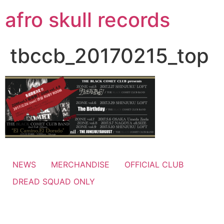
コ
afro skull records
ン
テ
ン
tbccb_20170215_top
ツ
に
ス
キ
ッ
プ
NEWS
MERCHANDISE
OFFICIAL CLUB
DREAD SQUAD ONLY