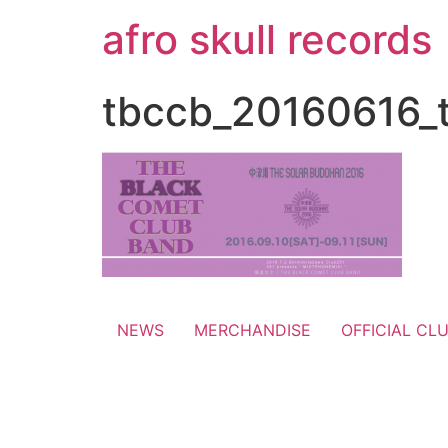
コ
afro skull records
ン
テ
ン
tbccb_20160616_
ツ
に
ス
キ
ッ
プ
NEWS
MERCHANDISE
OFFICIAL CL