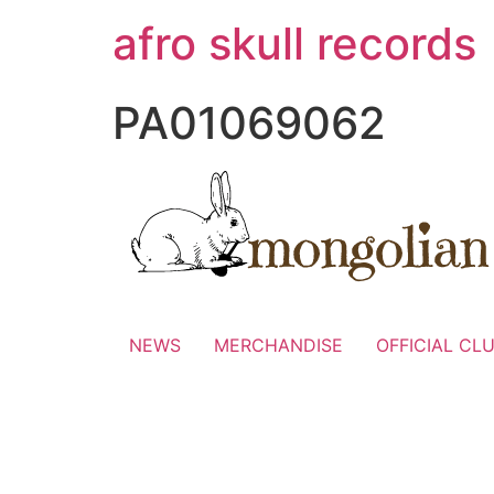
コ
afro skull records
ン
テ
ン
PA01069062
ツ
に
ス
キ
ッ
プ
NEWS
MERCHANDISE
OFFICIAL CL