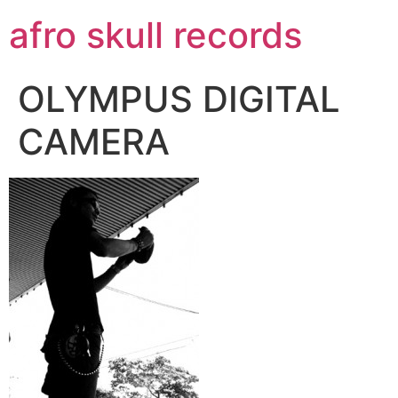
コ
afro skull records
ン
テ
ン
OLYMPUS DIGITAL
ツ
に
CAMERA
ス
キ
ッ
プ