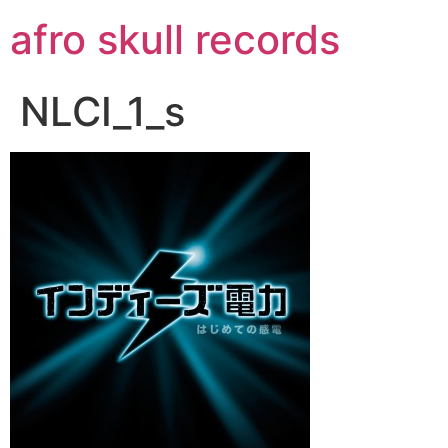
コ
afro skull records
ン
テ
ン
NLCI_1_s
ツ
に
ス
キ
ッ
プ