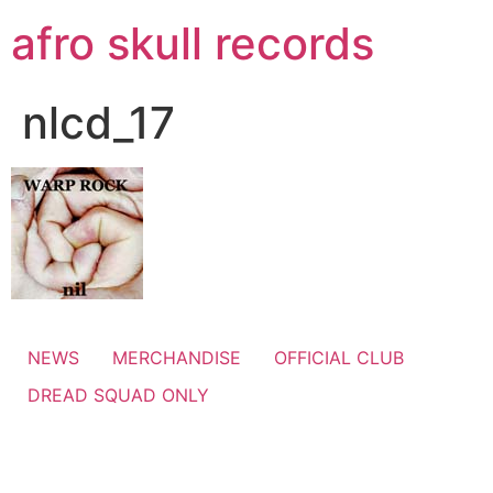
コ
afro skull records
ン
テ
ン
nlcd_17
ツ
に
ス
キ
ッ
プ
NEWS
MERCHANDISE
OFFICIAL CLUB
DREAD SQUAD ONLY