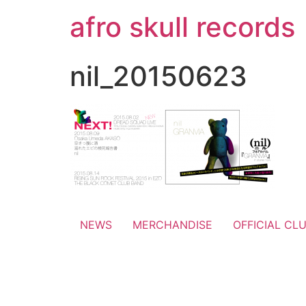
コ
afro skull records
ン
テ
ン
nil_20150623
ツ
に
ス
キ
ッ
プ
NEWS
MERCHANDISE
OFFICIAL CL