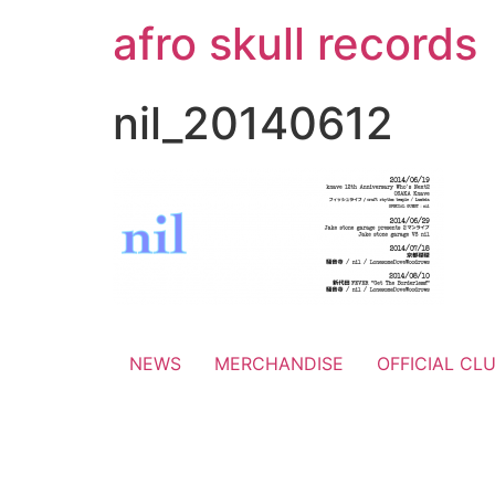
コ
afro skull records
ン
テ
ン
nil_20140612
ツ
に
ス
キ
ッ
プ
NEWS
MERCHANDISE
OFFICIAL CL