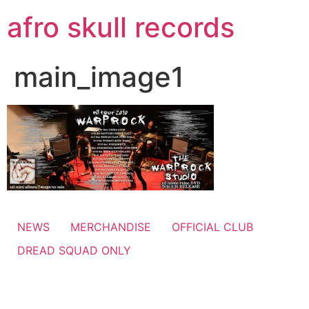
コ
afro skull records
ン
テ
ン
main_image1
ツ
に
ス
キ
ッ
プ
NEWS
MERCHANDISE
OFFICIAL CLUB
DREAD SQUAD ONLY