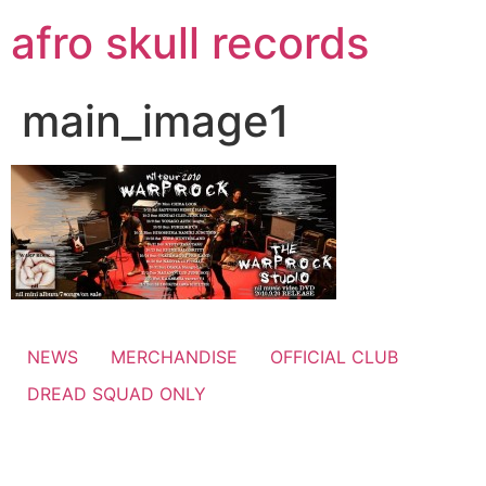
コ
afro skull records
ン
テ
ン
main_image1
ツ
に
ス
キ
ッ
プ
NEWS
MERCHANDISE
OFFICIAL CLUB
DREAD SQUAD ONLY