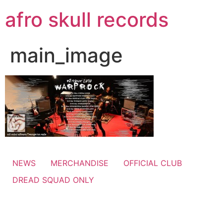
コ
afro skull records
ン
テ
ン
main_image
ツ
に
ス
キ
ッ
プ
NEWS
MERCHANDISE
OFFICIAL CLUB
DREAD SQUAD ONLY