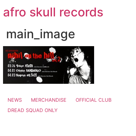
コ
afro skull records
ン
テ
ン
main_image
ツ
に
ス
キ
ッ
プ
NEWS
MERCHANDISE
OFFICIAL CLUB
DREAD SQUAD ONLY